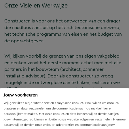
Onze Visie en Werkwijze
Construeren is voor ons het ontwerpen van een drager
die naadloos aansluit op het architectonische ontwerp,
het technische programma van eisen en het budget van
de opdrachtgever.
Wij kijken voorbij de grenzen van ons eigen vakgebied
en denken vanaf het eerste moment actief mee met alle
partners in het bouwteam (architect, aannemer,
installatie-adviseur). Door als constructeur zo vroeg
mogelijk in de ontwerpfase aan te haken, realiseren we
efficiënte, innovatieve en economisch optimale
Jouw voorkeuren
constructies — voor zowel nieuwbouw als renovatie.
Wij gebruiken altijd functionele en analytische cookies. Ook willen we cookies
plaatsen en data verzamelen om de communicatie naar jou makkelijker en
Onze Expertises en Activiteiten
persoonlijker te maken. Met deze cookies en data kunnen wij en derde partijen
jouw internetgedrag binnen en buiten onze website volgen en verzamelen. Hiermee
passen wij en derden onze website, advertenties en communicatie aan jouw
B&Z Bouwtechniek verzorgt het volledige constructieve