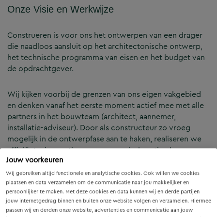
Onze Visie en Werkwijze
Construeren is voor ons het ontwerpen van een drager
die naadloos aansluit op het architectonische ontwerp,
het technische programma van eisen en het budget van
de opdrachtgever.
Wij kijken voorbij de grenzen van ons eigen vakgebied
en denken vanaf het eerste moment actief mee met alle
partners in het bouwteam (architect, aannemer,
installatie-adviseur). Door als constructeur zo vroeg
mogelijk in de ontwerpfase aan te haken, realiseren we
efficiënte, innovatieve en economisch optimale
Jouw voorkeuren
constructies — voor zowel nieuwbouw als renovatie.
Wij gebruiken altijd functionele en analytische cookies. Ook willen we cookies
plaatsen en data verzamelen om de communicatie naar jou makkelijker en
Onze Expertises en Activiteiten
persoonlijker te maken. Met deze cookies en data kunnen wij en derde partijen
jouw internetgedrag binnen en buiten onze website volgen en verzamelen. Hiermee
passen wij en derden onze website, advertenties en communicatie aan jouw
B&Z Bouwtechniek verzorgt het volledige constructieve