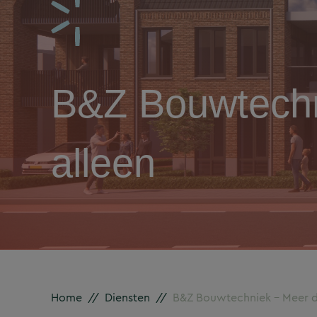
B&Z Bouwtechn
alleen
Home
//
Diensten
//
B&Z Bouwtechniek – Meer da