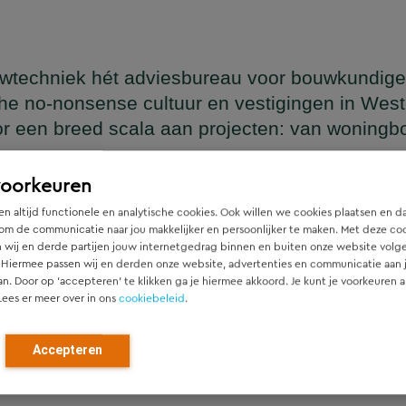
wtechniek hét adviesbureau voor bouwkundige
he no-nonsense cultuur en vestigingen in Wes
or een breed scala aan projecten: van woning
en
voorkeuren
n altijd functionele en analytische cookies. Ook willen we cookies plaatsen en d
om de communicatie naar jou makkelijker en persoonlijker te maken. Met deze co
 wij en derde partijen jouw internetgedrag binnen en buiten onze website volg
ger die naadloos aansluit op het architectonische ontwerp, h
 Hiermee passen wij en derden onze website, advertenties en communicatie aan
htgever.
an. Door op ‘accepteren’ te klikken ga je hiermee akkoord. Je kunt je voorkeuren a
Lees er meer over in ons
cookiebeleid
.
ied en denken vanaf het eerste moment actief mee met alle pa
r). Door als constructeur zo vroeg mogelijk in de ontwerpfase
Accepteren
ch optimale constructies — voor zowel nieuwbouw als renovat