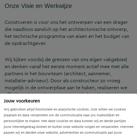
Onze Visie en Werkwijze
Construeren is voor ons het ontwerpen van een drager
die naadloos aansluit op het architectonische ontwerp,
het technische programma van eisen en het budget van
de opdrachtgever.
Wij kijken voorbij de grenzen van ons eigen vakgebied
en denken vanaf het eerste moment actief mee met alle
partners in het bouwteam (architect, aannemer,
installatie-adviseur). Door als constructeur zo vroeg
mogelijk in de ontwerpfase aan te haken, realiseren we
efficiënte, innovatieve en economisch optimale
Jouw voorkeuren
constructies — voor zowel nieuwbouw als renovatie.
Wij gebruiken altijd functionele en analytische cookies. Ook willen we cookies
plaatsen en data verzamelen om de communicatie naar jou makkelijker en
Onze Expertises en Activiteiten
persoonlijker te maken. Met deze cookies en data kunnen wij en derde partijen
jouw internetgedrag binnen en buiten onze website volgen en verzamelen. Hiermee
passen wij en derden onze website, advertenties en communicatie aan jouw
B&Z Bouwtechniek verzorgt het volledige constructieve