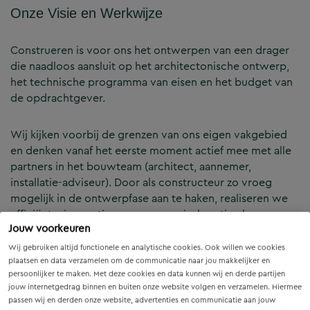
Onze Visie en Werkwijze
Construeren is voor ons het ontwerpen van een drager
die naadloos aansluit op het architectonische ontwerp,
het technische programma van eisen en het budget van
de opdrachtgever.
Wij kijken voorbij de grenzen van ons eigen vakgebied
en denken vanaf het eerste moment actief mee met alle
partners in het bouwteam (architect, aannemer,
installatie-adviseur). Door als constructeur zo vroeg
mogelijk in de ontwerpfase aan te haken, realiseren we
efficiënte, innovatieve en economisch optimale
Jouw voorkeuren
constructies — voor zowel nieuwbouw als renovatie.
Wij gebruiken altijd functionele en analytische cookies. Ook willen we cookies
plaatsen en data verzamelen om de communicatie naar jou makkelijker en
Onze Expertises en Activiteiten
persoonlijker te maken. Met deze cookies en data kunnen wij en derde partijen
jouw internetgedrag binnen en buiten onze website volgen en verzamelen. Hiermee
passen wij en derden onze website, advertenties en communicatie aan jouw
B&Z Bouwtechniek verzorgt het volledige constructieve