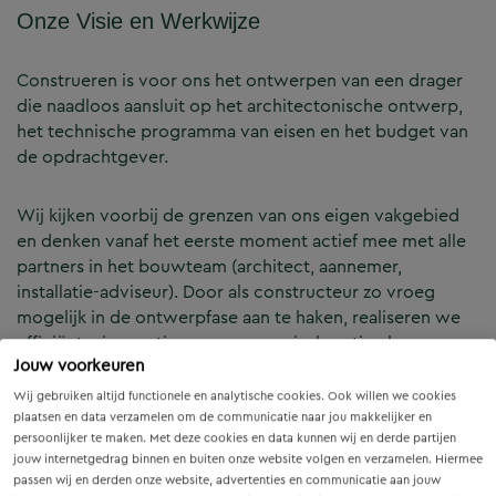
Onze Visie en Werkwijze
Construeren is voor ons het ontwerpen van een drager
die naadloos aansluit op het architectonische ontwerp,
het technische programma van eisen en het budget van
de opdrachtgever.
Wij kijken voorbij de grenzen van ons eigen vakgebied
en denken vanaf het eerste moment actief mee met alle
partners in het bouwteam (architect, aannemer,
installatie-adviseur). Door als constructeur zo vroeg
mogelijk in de ontwerpfase aan te haken, realiseren we
efficiënte, innovatieve en economisch optimale
Jouw voorkeuren
constructies — voor zowel nieuwbouw als renovatie.
Wij gebruiken altijd functionele en analytische cookies. Ook willen we cookies
plaatsen en data verzamelen om de communicatie naar jou makkelijker en
Onze Expertises en Activiteiten
persoonlijker te maken. Met deze cookies en data kunnen wij en derde partijen
jouw internetgedrag binnen en buiten onze website volgen en verzamelen. Hiermee
passen wij en derden onze website, advertenties en communicatie aan jouw
B&Z Bouwtechniek verzorgt het volledige constructieve